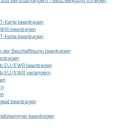
 und Berufsanfängern - Bescheinigung vorlegen
ICT-Karte beantragen
/EWR) beantragen
ICT-Karte beantragen
ck der Beschäftigung beantragen
eantragen
halb EU/EWR beantragen
halb EU/EWR verlängern
gen
rn
en
gkeit beantragen
nwaltskammer beantragen