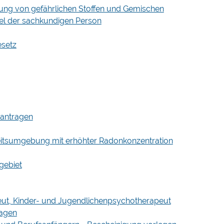
lung von gefährlichen Stoffen und Gemischen
l der sachkundigen Person
esetz
beantragen
beitsumgebung mit erhöhter Radonkonzentration
gebiet
eut, Kinder- und Jugendlichenpsychotherapeut
ragen