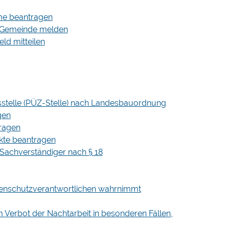
me beantragen
r Gemeinde melden
d mitteilen
sstelle (PÜZ-Stelle) nach Landesbauordnung
gen
ragen
kte beantragen
Sachverständiger nach § 18
hlenschutzverantwortlichen wahrnimmt
Verbot der Nachtarbeit in besonderen Fällen,