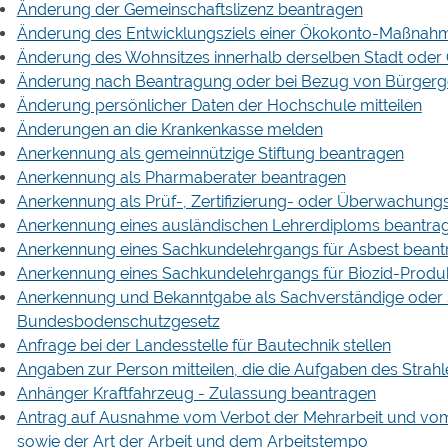
Änderung der Gemeinschaftslizenz beantragen
Änderung des Entwicklungsziels einer Ökokonto-Maßnah
Änderung des Wohnsitzes innerhalb derselben Stadt ode
Änderung nach Beantragung oder bei Bezug von Bürgergel
Änderung persönlicher Daten der Hochschule mitteilen
Änderungen an die Krankenkasse melden
Anerkennung als gemeinnützige Stiftung beantragen
Anerkennung als Pharmaberater beantragen
Anerkennung als Prüf-, Zertifizierung- oder Überwachung
Anerkennung eines ausländischen Lehrerdiploms beantra
Anerkennung eines Sachkundelehrgangs für Asbest beant
Anerkennung eines Sachkundelehrgangs für Biozid-Produ
Anerkennung und Bekanntgabe als Sachverständige oder 
Bundesbodenschutzgesetz
Anfrage bei der Landesstelle für Bautechnik stellen
Angaben zur Person mitteilen, die die Aufgaben des Stra
Anhänger Kraftfahrzeug - Zulassung beantragen
Antrag auf Ausnahme vom Verbot der Mehrarbeit und vom 
sowie der Art der Arbeit und dem Arbeitstempo