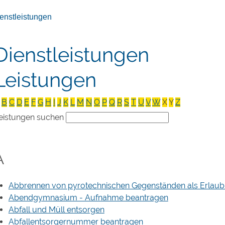
enstleistungen
Dienstleistungen
Leistungen
B
C
D
E
F
G
H
I
J
K
L
M
N
O
P
Q
R
S
T
U
V
W
X
Y
Z
eistungen suchen
A
Abbrennen von pyrotechnischen Gegenständen als Erlaubn
Abendgymnasium - Aufnahme beantragen
Abfall und Müll entsorgen
Abfallentsorgernummer beantragen