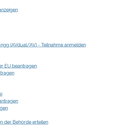
 anzeigen
ungg (AVdual/AV) - Teilnahme anmelden
der EU beantragen
ntragen
e)
antragen
agen
n der Behörde erteilen