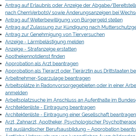
Antrag auf Erlaubnis oder Anzeige der Abgabe/Bereitstel
nach ChemVerbotsV sowie Änderungsanzeigen bei Wechse
Antrag auf Weiterbewilligung von Bürgergeld stellen
Antrag auf Zulassung zur Kündigung nach Mutterschutzg
Antrag zur Genehmigung von Tierversuchen
Anzeige - Lärmbelästigung melden
Anzeige - Strafanzeige erstatten
Apothekennotdienst finden
Approbation als Arzt beantragen
Approbation als Tierarzt oder Tierärztin aus Drittstaaten 
Arbeitnehmer-Sparzulage beantragen
Arbeitsplätze in Radonvorsorgegebieten oder in einer Ar
anmelden
Arbeitsplatzsuche im Anschluss an Aufenthalte im Bundes
Architektenliste - Eintragung beantragen
Architektenliste - Eintragung einer Gesellschaft beantragen
Arzt, Zahnarzt, Apotheker, Psychologischer Psychotherap
mit ausländischer Berufsausbildung – Approbation beant