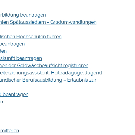
rbildung beantragen
nnten Spätaussiedlern - Gradumwandlungen
dischen Hochschulen führen
 beantragen
den
uskunft) beantragen
hmen der Geldwäscheaufsicht registrieren
 Heilerziehungsassistent, Heilpädagoge, Jugend-
ländischer Berufsausbildung – Erlaubnis zur
nd beantragen
en
mitteilen