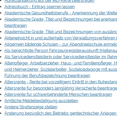
Adressänderung auf der eID-Karte beantragen
Adressbuch - Eintrag sperren lassen
Akademische Gesundheitsberufe - Anerkennung der Weite
Akademische Grade, Titel und Bezeichnungen bei anerka
beantragen
Akademische Grade, Titel und Bezeichnungen von auslän
Akteneinsicht in und außerhalb von Verwaltungsverfahren
Allgemein bildende Schulen - zur Abendrealschule anmel
Als berechtigte Person Fahrzeugregisterauskunft (Haltera
Als Servicedienstleisterin oder Servicedienstleister im Ra
Altenpfleger, Arbeitserzieher, Haus- und Familienpfleger,
und Heimerzieher, Sozialarbeiter, Sozialpädagoge mit aus
Führung der Berufsbezeichnung beantragen
Altersrente - Rente bei vorzeitigem Eintritt in den Ruhesta
Altersrente für besonders langjährig Versicherte beantrag
Altersrente für schwerbehinderte Menschen beantragen
Amtliche Meldebestätigung ausstellen
Andere Strafanzeige stellen
Änderung bezüglich des Betriebs gentechnischer Anlagen 