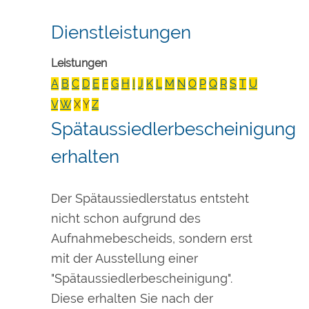
Dienstleistungen
Leistungen
A
B
C
D
E
F
G
H
I
J
K
L
M
N
O
P
Q
R
S
T
U
V
W
X
Y
Z
Spätaussiedlerbescheinigung
erhalten
Der Spätaussiedlerstatus entsteht
nicht schon aufgrund des
Aufnahmebescheids, sondern erst
mit der Ausstellung einer
"Spätaussiedlerbescheinigung".
Diese erhalten Sie nach der