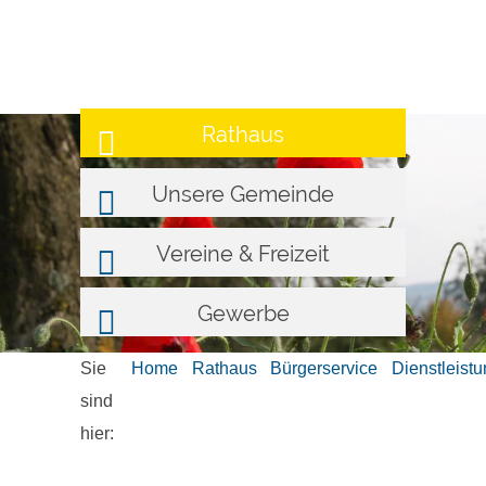
Rathaus
Unsere Gemeinde
Vereine & Freizeit
Gewerbe
Sie
Home
Rathaus
Bürgerservice
Dienstleist
sind
hier: