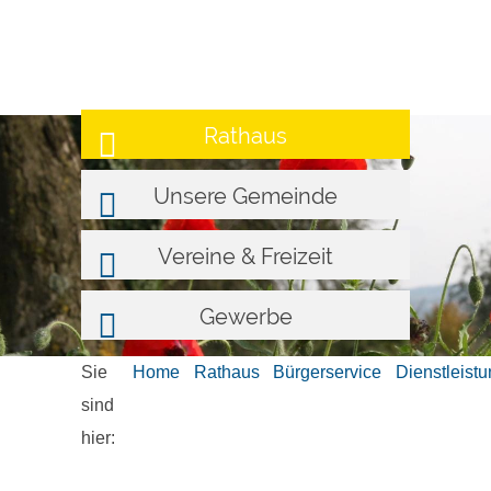
Rathaus
Unsere Gemeinde
Vereine & Freizeit
Gewerbe
Sie
Home
Rathaus
Bürgerservice
Dienstleist
sind
hier: