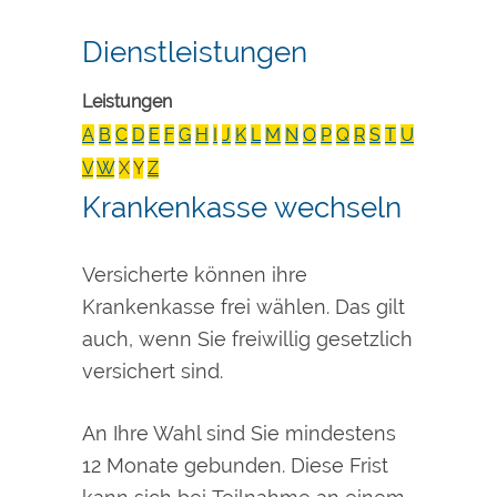
Dienstleistungen
Leistungen
A
B
C
D
E
F
G
H
I
J
K
L
M
N
O
P
Q
R
S
T
U
V
W
X
Y
Z
Krankenkasse wechseln
Versicherte können ihre
Krankenkasse frei wählen. Das gilt
auch, wenn Sie freiwillig gesetzlich
versichert sind.
An Ihre Wahl sind Sie mindestens
12 Monate gebunden.
Diese Frist