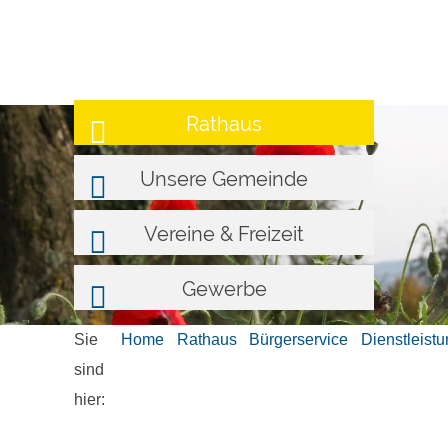
Rathaus
Unsere Gemeinde
Vereine & Freizeit
Gewerbe
Sie
Home
Rathaus
Bürgerservice
Dienstleist
sind
hier: