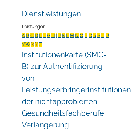
Dienstleistungen
Leistungen
A
B
C
D
E
F
G
H
I
J
K
L
M
N
O
P
Q
R
S
T
U
V
W
X
Y
Z
Institutionenkarte (SMC-
B) zur Authentifizierung
von
Leistungserbringerinstitutionen
der nichtapprobierten
Gesundheitsfachberufe
Verlängerung