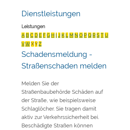
Dienstleistungen
Leistungen
A
B
C
D
E
F
G
H
I
J
K
L
M
N
O
P
Q
R
S
T
U
V
W
X
Y
Z
Schadensmeldung -
Straßenschaden melden
Melden Sie der
Straßenbaubehörde Schäden auf
der Straße, wie beispielsweise
Schlaglöcher.
Sie tragen damit
aktiv zur Verkehrssicherheit bei.
Beschädigte Straßen können