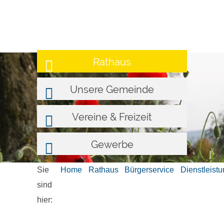
Rathaus
Unsere Gemeinde
Vereine & Freizeit
Gewerbe
Sie
Home
Rathaus
Bürgerservice
Dienstleist
sind
hier: