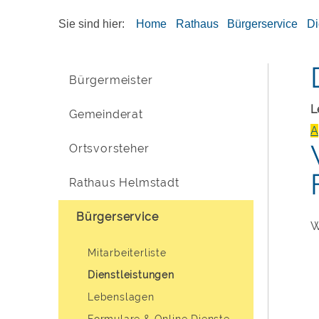
Sie sind hier:
Home
Rathaus
Bürgerservice
Di
Bürgermeister
L
Gemeinderat
A
Ortsvorsteher
Rathaus Helmstadt
Bürgerservice
W
Mitarbeiterliste
Dienstleistungen
Lebenslagen
Formulare & Online Dienste