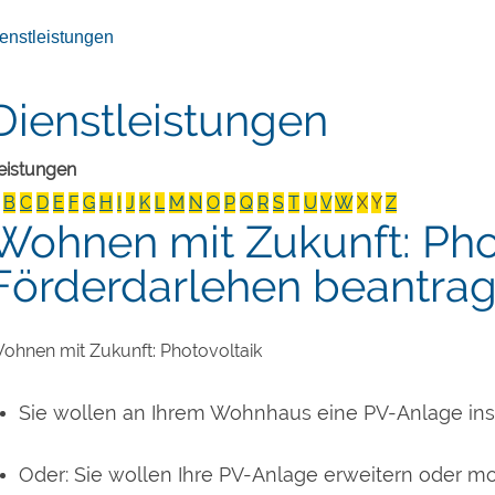
enstleistungen
Dienstleistungen
eistungen
B
C
D
E
F
G
H
I
J
K
L
M
N
O
P
Q
R
S
T
U
V
W
X
Y
Z
Wohnen mit Zukunft: Phot
Förderdarlehen beantra
ohnen mit Zukunft: Photovoltaik
Sie wollen an Ihrem Wohnhaus eine PV-Anlage inst
Oder: Sie wollen Ihre PV-Anlage erweitern oder mo