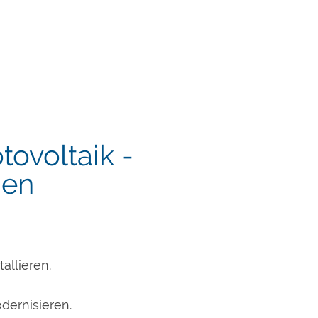
ovoltaik -
gen
allieren.
dernisieren.