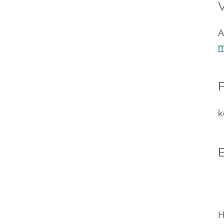
A
m
F
k
E
H