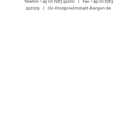
Telefon: + 49 (0) 7263 91200 | Fax: + 49 (0) 7263
912029 |
GV-Post@Helmstadt-Bargen.de