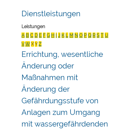
Dienstleistungen
Leistungen
A
B
C
D
E
F
G
H
I
J
K
L
M
N
O
P
Q
R
S
T
U
V
W
X
Y
Z
Errichtung, wesentliche
Änderung oder
Maßnahmen mit
Änderung der
Gefährdungsstufe von
Anlagen zum Umgang
mit wassergefährdenden