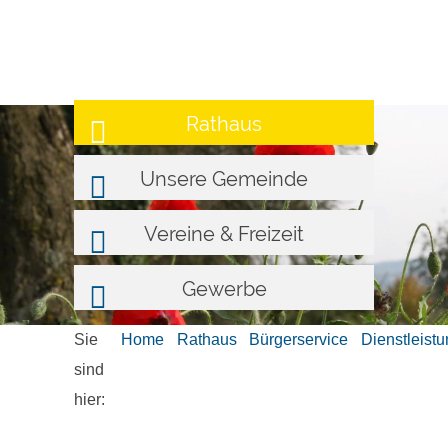
Rathaus
Unsere Gemeinde
Vereine & Freizeit
Gewerbe
Sie
Home
Rathaus
Bürgerservice
Dienstleist
sind
hier: