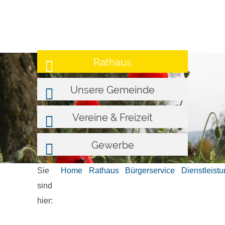
Rathaus
Unsere Gemeinde
Vereine & Freizeit
Gewerbe
Sie
Home
Rathaus
Bürgerservice
Dienstleist
sind
hier: