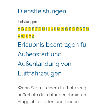
Dienstleistungen
Leistungen
A
B
C
D
E
F
G
H
I
J
K
L
M
N
O
P
Q
R
S
T
U
V
W
X
Y
Z
Erlaubnis beantragen für
Außenstart und
Außenlandung von
Luftfahrzeugen
Wenn Sie mit einem Luftfahrzeug
außerhalb der dafür genehmigten
Flugplätze starten und landen