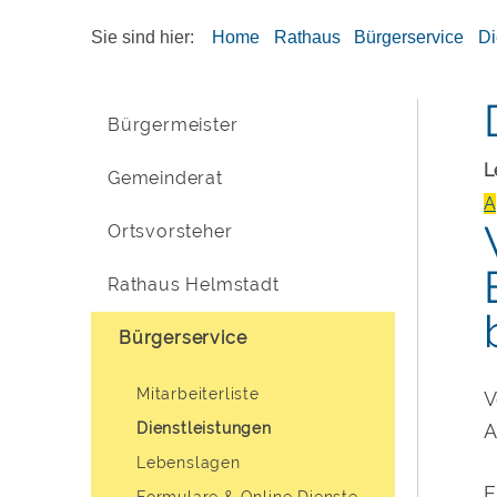
Sie sind hier:
Home
Rathaus
Bürgerservice
Di
Bürgermeister
L
Gemeinderat
A
Ortsvorsteher
Rathaus Helmstadt
Bürgerservice
Mitarbeiterliste
V
Dienstleistungen
A
Lebenslagen
E
Formulare & Online Dienste