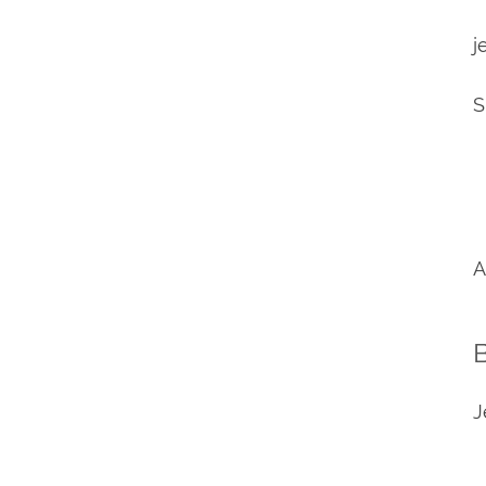
j
S
A
J