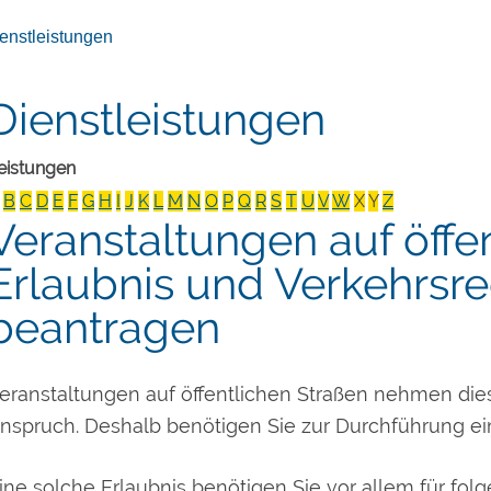
enstleistungen
Dienstleistungen
eistungen
B
C
D
E
F
G
H
I
J
K
L
M
N
O
P
Q
R
S
T
U
V
W
X
Y
Z
Veranstaltungen auf öffe
Erlaubnis und Verkehrsr
beantragen
eranstaltungen auf öffentlichen Straßen nehmen dies
nspruch. Deshalb benötigen Sie zur Durchführung ein
ine solche Erlaubnis benötigen Sie vor allem für fol