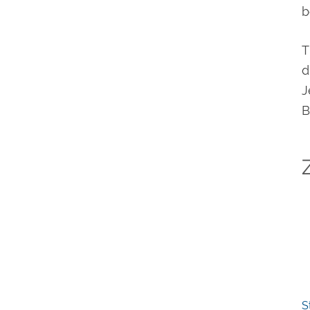
b
T
d
J
B
S