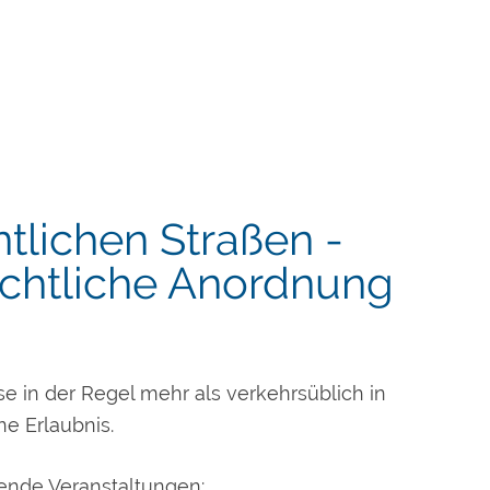
ntlichen Straßen -
echtliche Anordnung
e in der Regel mehr als verkehrsüblich in
e Erlaubnis.
gende Vera
n
staltungen: