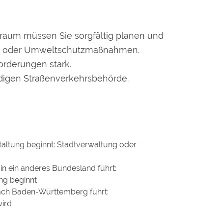
enraum mü
s
sen Sie sorgfältig planen und
its- oder Umweltschutzmaßnahmen.
orderungen stark.
digen Straße
n
verkehrsbehörde.
taltung beginnt: Stadtverwaltung oder
in ein anderes Bundesland führt:
ng beginnt
ach Baden-Württemberg führt:
wird