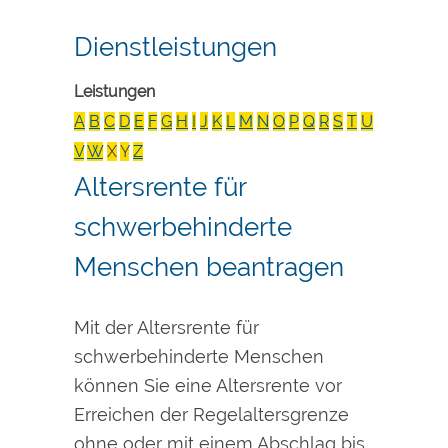
Dienstleistungen
Leistungen
A
B
C
D
E
F
G
H
I
J
K
L
M
N
O
P
Q
R
S
T
U
V
W
X
Y
Z
Altersrente für
schwerbehinderte
Menschen beantragen
Mit der Altersrente für
schwerbehinderte Menschen
können Sie eine Altersrente vor
Erreichen der Regelaltersgrenze
ohne oder mit einem Abschlag bis