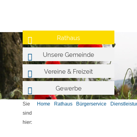
Rathaus
Unsere Gemeinde
Vereine & Freizeit
Gewerbe
Sie
Home
Rathaus
Bürgerservice
Dienstleist
sind
hier: