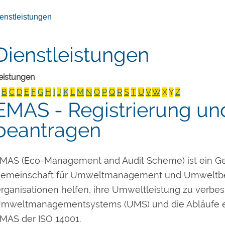
enstleistungen
Dienstleistungen
eistungen
B
C
D
E
F
G
H
I
J
K
L
M
N
O
P
Q
R
S
T
U
V
W
X
Y
Z
EMAS - Registrierung u
beantragen
MAS (Eco-Management and Audit Scheme) ist ein G
emeinschaft für Umweltmanagement und Umweltbe
rganisationen helfen, ihre Umweltleistung zu verbes
mweltmanagementsystems (UMS) und die Abläufe en
MAS der ISO 14001.