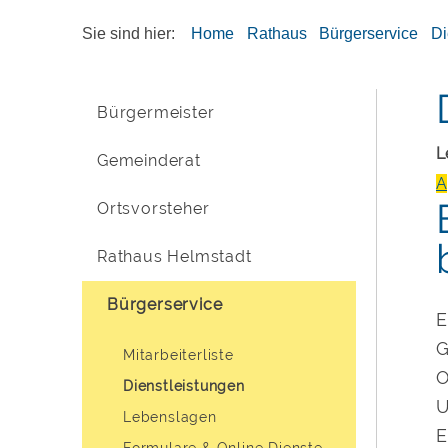
Sie sind hier:
Home
Rathaus
Bürgerservice
Di
Bürgermeister
L
Gemeinderat
A
Ortsvorsteher
Rathaus Helmstadt
Bürgerservice
E
G
Mitarbeiterliste
O
Dienstleistungen
U
Lebenslagen
E
Formulare & Online Dienste