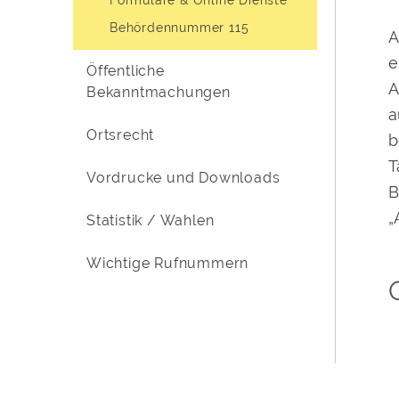
Behördennummer 115
A
e
Öffentliche
A
Bekanntmachungen
a
Ortsrecht
b
T
Vordrucke und Downloads
B
„
Statistik / Wahlen
Wichtige Rufnummern