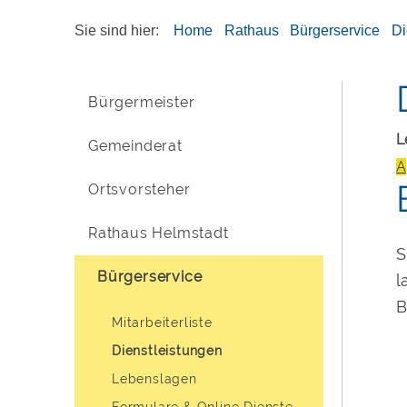
Sie sind hier:
Home
Rathaus
Bürgerservice
Di
Bürgermeister
L
Gemeinderat
A
Ortsvorsteher
Rathaus Helmstadt
S
Bürgerservice
l
B
Mitarbeiterliste
Dienstleistungen
Lebenslagen
Formulare & Online Dienste