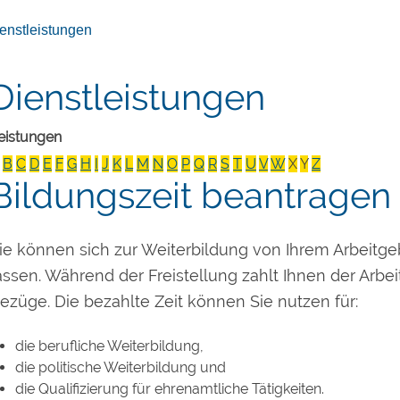
enstleistungen
Dienstleistungen
eistungen
B
C
D
E
F
G
H
I
J
K
L
M
N
O
P
Q
R
S
T
U
V
W
X
Y
Z
Bildungszeit beantragen
ie können sich zur Weiterbildung von Ihrem Arbeitgebe
assen. Während der Freistellung zahlt Ihnen der Arbe
ezüge. Die bezahlte Zeit können Sie nutzen für:
die berufliche Weiterbildung,
die politische Weiterbildung und
die Qualifizierung für ehrenamtliche Tätigkeiten.