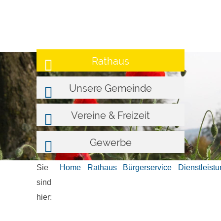
Rathaus
Unsere Gemeinde
Vereine & Freizeit
Gewerbe
Sie
Home
Rathaus
Bürgerservice
Dienstleist
sind
hier: