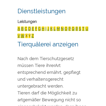
Dienstleistungen
Leistungen
A
B
C
D
E
F
G
H
I
J
K
L
M
N
O
P
Q
R
S
T
U
V
W
X
Y
Z
Tierquälerei anzeigen
Nach dem Tierschutzgesetz
müssen Tiere ihrerArt
entsprechend ernährt, gepflegt
und verhaltensgerecht
untergebracht werden.
Tieren darf die Möglichkeit zu
artgemäßer Bewegung nicht so