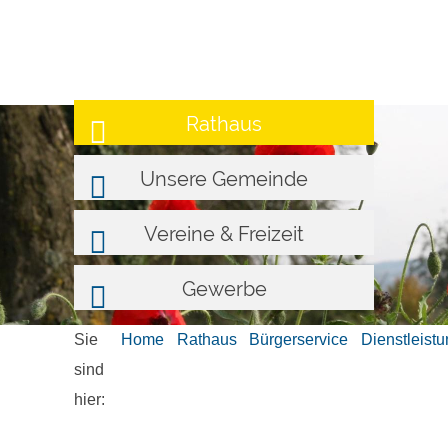
Rathaus
Unsere Gemeinde
Vereine & Freizeit
Gewerbe
Sie
Home
Rathaus
Bürgerservice
Dienstleist
sind
hier: