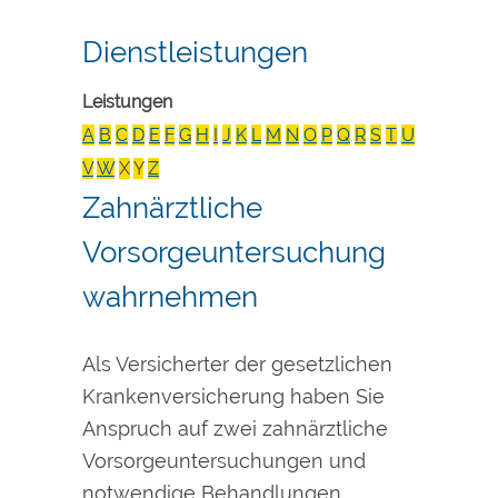
Dienstleistungen
Leistungen
A
B
C
D
E
F
G
H
I
J
K
L
M
N
O
P
Q
R
S
T
U
V
W
X
Y
Z
Zahnärztliche
Vorsorgeuntersuchung
wahrnehmen
Als Versicherter der gesetzlichen
Krankenversicherung haben Sie
Anspruch auf zwei zahnärztliche
Vorsorgeuntersuchungen und
notwendige Behandlungen.