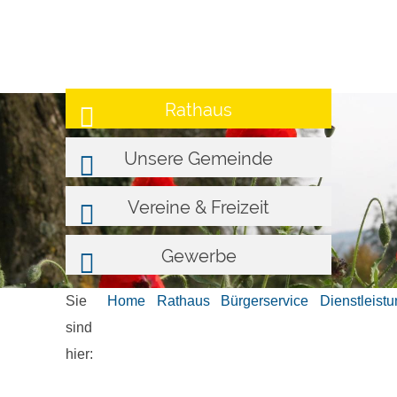
Rathaus
Unsere Gemeinde
Vereine & Freizeit
Gewerbe
Sie
Home
Rathaus
Bürgerservice
Dienstleist
sind
hier: