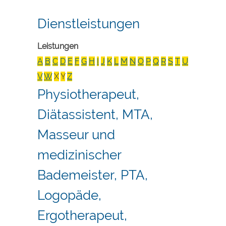
Dienstleistungen
Leistungen
A
B
C
D
E
F
G
H
I
J
K
L
M
N
O
P
Q
R
S
T
U
V
W
X
Y
Z
Physiotherapeut,
Diätassistent, MTA,
Masseur und
medizinischer
Bademeister, PTA,
Logopäde,
Ergotherapeut,