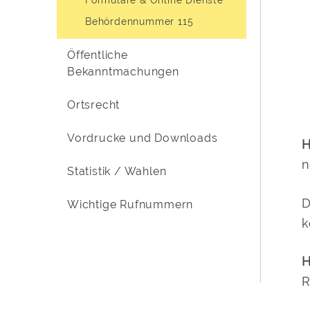
Behördennummer 115
Öffentliche
Bekanntmachungen
Ortsrecht
Vordrucke und Downloads
H
n
Statistik / Wahlen
D
Wichtige Rufnummern
k
H
R