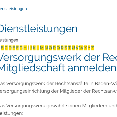
enstleistungen
Dienstleistungen
eistungen
B
C
D
E
F
G
H
I
J
K
L
M
N
O
P
Q
R
S
T
U
V
W
X
Y
Z
Versorgungswerk der Re
Mitgliedschaft anmelden
as Versorgungswerk der Rechtsanwälte in Baden-Wür
ersorgungseinrichtung der Mitglieder der Rechtsa
as Versorgungswerk gewährt seinen Mitgliedern und
eistungen: