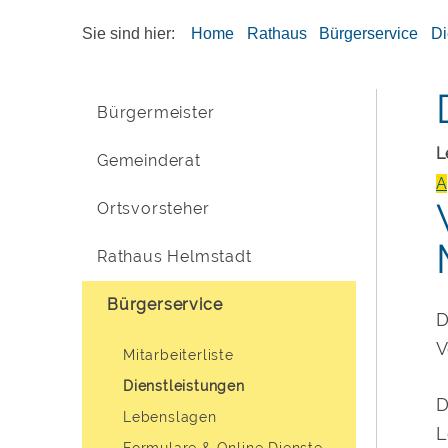
Sie sind hier:
Home
Rathaus
Bürgerservice
Di
Bürgermeister
L
Gemeinderat
A
Ortsvorsteher
Rathaus Helmstadt
Bürgerservice
D
V
Mitarbeiterliste
Dienstleistungen
D
Lebenslagen
L
Formulare & Online Dienste