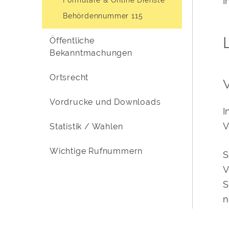
I
Behördennummer 115
Öffentliche
Bekanntmachungen
Ortsrecht
Vordrucke und Downloads
I
V
Statistik / Wahlen
Wichtige Rufnummern
S
V
S
n