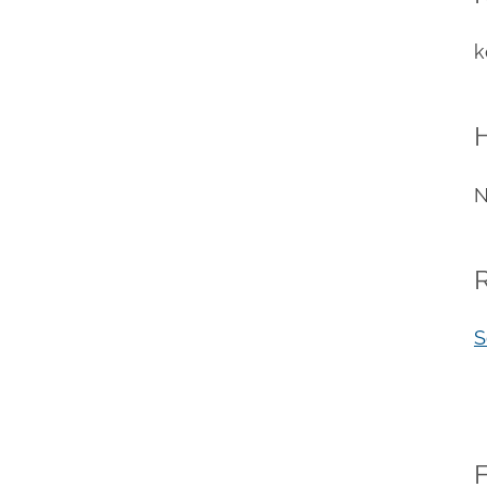
k
N
S