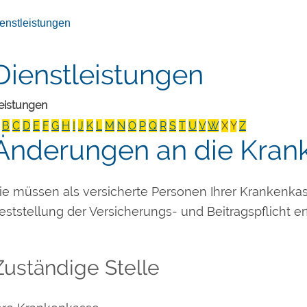
enstleistungen
Dienstleistungen
eistungen
B
C
D
E
F
G
H
I
J
K
L
M
N
O
P
Q
R
S
T
U
V
W
X
Y
Z
Änderungen an die Kran
ie müssen als versicherte Personen Ihrer Krankenkas
eststellung der Versicherungs- und Beitragspflicht erf
Zuständige Stelle