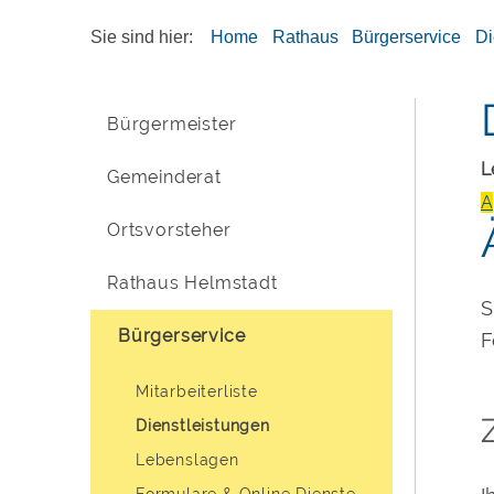
Sie sind hier:
Home
Rathaus
Bürgerservice
Di
Bürgermeister
L
Gemeinderat
A
Ortsvorsteher
Rathaus Helmstadt
S
Bürgerservice
F
Mitarbeiterliste
Dienstleistungen
Lebenslagen
Formulare & Online Dienste