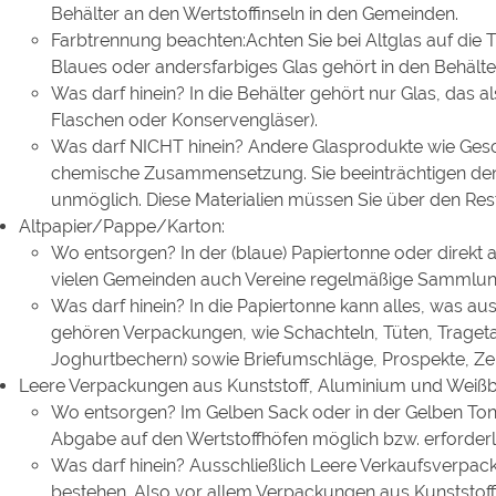
Behälter an den Wertstoffinseln in den Gemeinden.
Farbtrennung beachten:Achten Sie bei Altglas auf die
Blaues oder andersfarbiges Glas gehört in den Behälte
Was darf hinein? In die Behälter gehört nur Glas, das 
Flaschen oder Konservengläser).
Was darf NICHT hinein? Andere Glasprodukte
wie Gesc
chemische Zusammensetzung. Sie beeinträchtigen de
unmöglich. Diese Materialien müssen Sie über den Rest
Altpapier/Pappe/Karton:
Wo entsorgen? In der (blaue) Papiertonne oder direkt 
vielen Gemeinden auch Vereine regelmäßige Sammlu
Was darf hinein? In die Papiertonne kann alles, was au
gehören Verpackungen, wie Schachteln, Tüten, Trage
Joghurtbechern) sowie Briefumschläge, Prospekte, Ze
Leere Verpackungen aus Kunststoff, Aluminium und Weißb
Wo entsorgen? Im Gelben Sack oder in der Gelben Tonne
Abgabe auf den Wertstoffhöfen möglich bzw. erforderl
Was darf hinein? Ausschließlich Leere Verkaufsverpack
bestehen. Also vor allem Verpackungen aus Kunststo