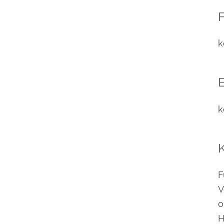
F
k
E
k
F
V
o
H