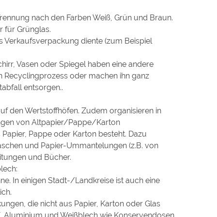
 Trennung nach den Farben Weiß, Grün und Braun.
r für Grünglas.
als Verkaufsverpackung diente (zum Beispiel
hirr, Vasen oder Spiegel
haben eine andere
n Recyclingprozess oder machen ihn ganz
abfall entsorgen..
auf den Wertstoffhöfen. Zudem organisieren in
ngen von Altpapier/Pappe/Karton
s Papier, Pappe oder Karton besteht. Dazu
taschen und Papier-Ummantelungen (z.B. von
itungen und Bücher.
lech:
. In einigen Stadt-/Landkreise ist auch eine
ich.
ungen, die nicht aus Papier, Karton oder Glas
ff, Aluminium und Weißblech wie Konservendosen,