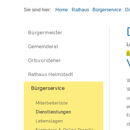
Sie sind hier:
Home
Rathaus
Bürgerservice
Di
Bürgermeister
L
Gemeinderat
A
Ortsvorsteher
Rathaus Helmstadt
W
Bürgerservice
W
u
Mitarbeiterliste
e
Dienstleistungen
F
Lebenslagen
s
Formulare & Online Dienste