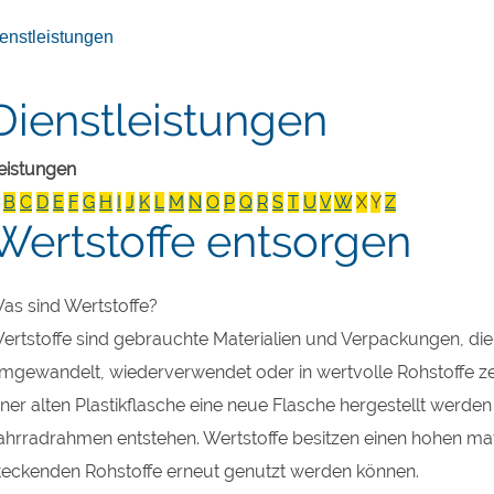
enstleistungen
Dienstleistungen
eistungen
B
C
D
E
F
G
H
I
J
K
L
M
N
O
P
Q
R
S
T
U
V
W
X
Y
Z
Wertstoffe entsorgen
as sind Wertstoffe?
ertstoffe sind gebrauchte Materialien und Verpackungen, d
mgewandelt, wiederverwendet oder in wertvolle Rohstoffe z
iner alten Plastikflasche eine neue Flasche hergestellt werd
ahrradrahmen entstehen. Wertstoffe besitzen einen hohen mate
teckenden Rohstoffe erneut genutzt werden können.