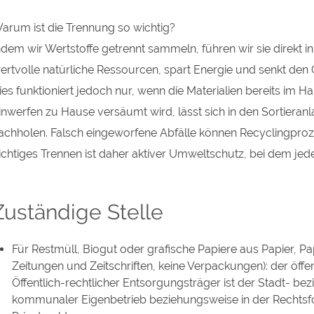
arum ist die Trennung so wichtig?
ndem wir Wertstoffe getrennt sammeln, führen wir sie direkt i
ertvolle natürliche Ressourcen, spart Energie und senkt den
ies funktioniert jedoch nur, wenn die Materialien bereits im 
inwerfen zu Hause versäumt wird, lässt sich in den Sortier
achholen. Falsch eingeworfene Abfälle können Recyclingpro
ichtiges Trennen ist daher aktiver Umweltschutz, bei dem jeder
Zuständige Stelle
Für Restmüll, Biogut oder grafische Papiere aus Papier, P
Zeitungen und Zeitschriften, keine Verpackungen): der öffe
Öffentlich-rechtlicher Entsorgungsträger ist der Stadt- be
kommunaler Eigenbetrieb beziehungsweise in der Rechtsfor