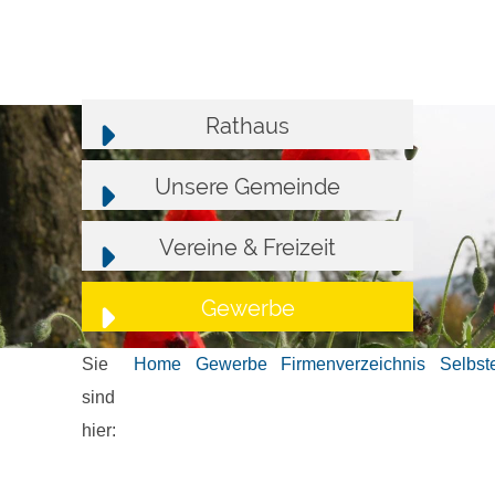
Rathaus
Unsere Gemeinde
Vereine & Freizeit
Gewerbe
Sie
Home
Gewerbe
Firmenverzeichnis
Selbst
sind
hier: