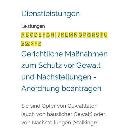
Dienstleistungen
Leistungen
A
B
C
D
E
F
G
H
I
J
K
L
M
N
O
P
Q
R
S
T
U
V
W
X
Y
Z
Gerichtliche Maßnahmen
zum Schutz vor Gewalt
und Nachstellungen -
Anordnung beantragen
Sie sind Opfer von Gewalttaten
(auch von häuslicher Gewalt) oder
von Nachstellungen (Stalking)?