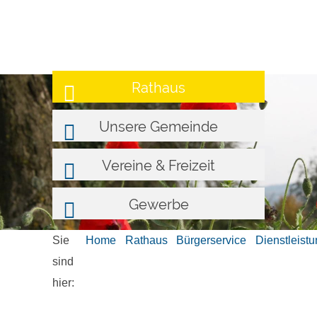
Rathaus
Unsere Gemeinde
Vereine & Freizeit
Gewerbe
Sie
Home
Rathaus
Bürgerservice
Dienstleist
sind
hier: