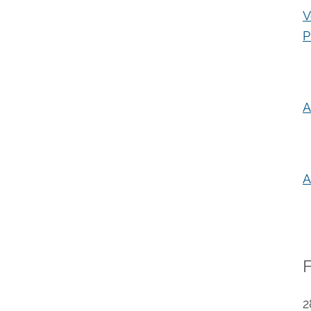
V
P
A
A
2