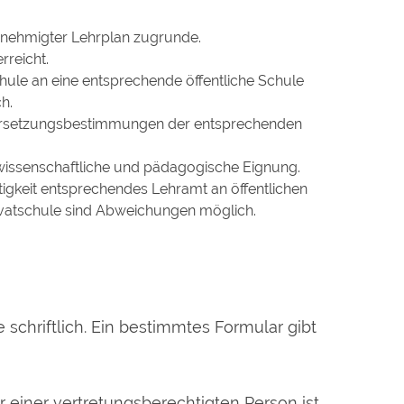
enehmigter Lehrplan zugrunde.
rreicht.
ule an eine entsprechende öffentliche Schule
h.
Versetzungsbestimmungen der entsprechenden
e wissenschaftliche und pädagogische Eignung.
ätigkeit entsprechendes Lehramt an öffentlichen
vatschule sind Abweichungen möglich.
schriftlich. Ein bestimmtes Formular gibt
r einer vertretungsberechtigten Person ist