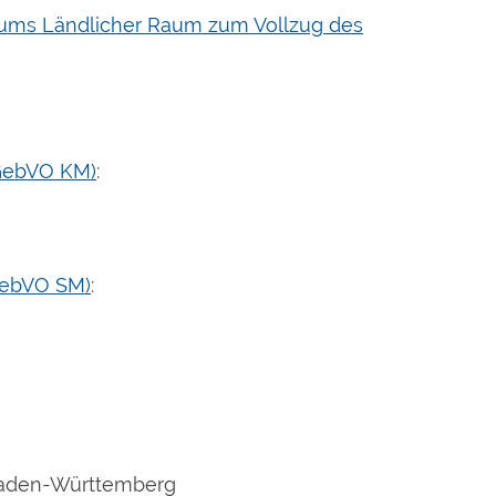
riums Ländlicher Raum zum Vollzug des
(GebVO KM)
:
GebVO SM)
:
aden-Württemberg