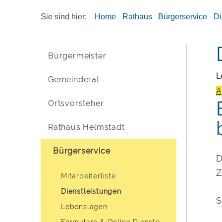
Sie sind hier:
Home
Rathaus
Bürgerservice
Di
Bürgermeister
L
Gemeinderat
A
Ortsvorsteher
Rathaus Helmstadt
Bürgerservice
D
Z
Mitarbeiterliste
Dienstleistungen
S
Lebenslagen
Formulare & Online Dienste