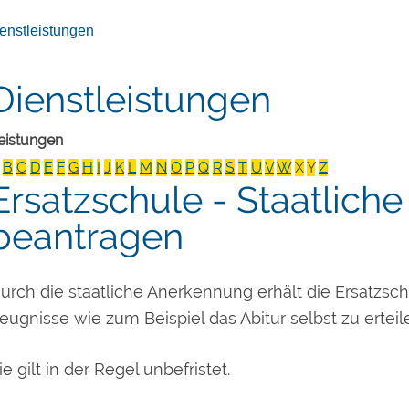
enstleistungen
Dienstleistungen
eistungen
B
C
D
E
F
G
H
I
J
K
L
M
N
O
P
Q
R
S
T
U
V
W
X
Y
Z
Ersatzschule - Staatlic
beantragen
urch die staatliche Anerkennung erhält die Ersatzsc
eugnisse wie zum Beispiel das Abitur selbst zu erteil
ie gilt in der Regel unbefristet.