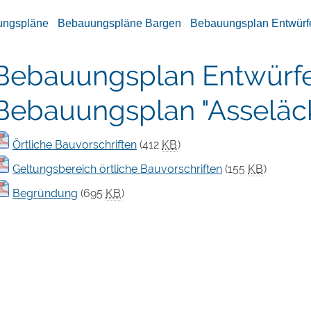
ungspläne
Bebauungspläne Bargen
Bebauungsplan Entwürf
Bebauungsplan Entwürf
Bebauungsplan "Asseläc
Örtliche Bauvorschriften
(412
KB
)
Geltungsbereich örtliche Bauvorschriften
(155
KB
)
Begründung
(695
KB
)