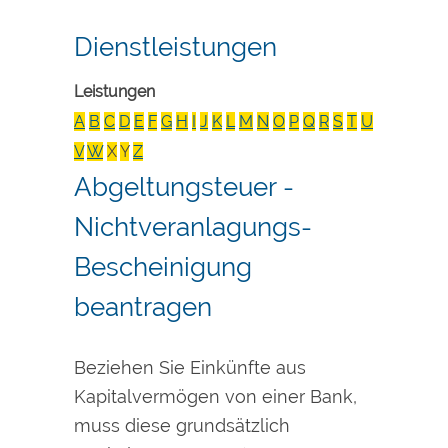
Dienstleistungen
Leistungen
A
B
C
D
E
F
G
H
I
J
K
L
M
N
O
P
Q
R
S
T
U
V
W
X
Y
Z
Abgeltungsteuer -
Nichtveranlagungs-
Bescheinigung
beantragen
Beziehen Sie Einkünfte aus
Kapitalvermögen von einer Bank,
muss diese grundsätzlich