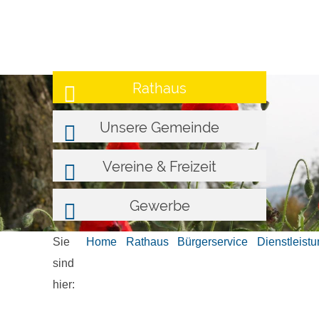
Rathaus
Unsere Gemeinde
Vereine & Freizeit
Gewerbe
Sie
Home
Rathaus
Bürgerservice
Dienstleist
sind
hier: