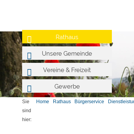
Rathaus
Unsere Gemeinde
Vereine & Freizeit
Gewerbe
Sie
Home
Rathaus
Bürgerservice
Dienstleist
sind
hier: