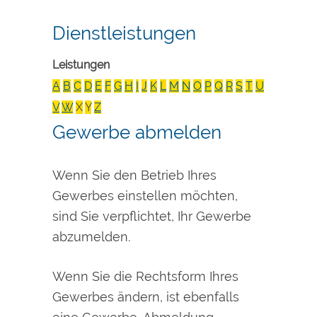
Dienstleistungen
Leistungen
A
B
C
D
E
F
G
H
I
J
K
L
M
N
O
P
Q
R
S
T
U
V
W
X
Y
Z
Gewerbe abmelden
Wenn Sie den Betrieb Ihres
Gewerbes einstellen möchten,
sind Sie verpflichtet, Ihr Gewerbe
abzumelden.
Wenn Sie die Rechtsform Ihres
Gewerbes ändern, ist ebenfalls