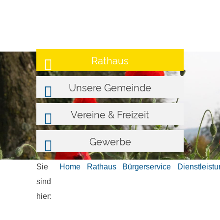
Rathaus
Unsere Gemeinde
Vereine & Freizeit
Gewerbe
Sie
Home
Rathaus
Bürgerservice
Dienstleist
sind
hier: