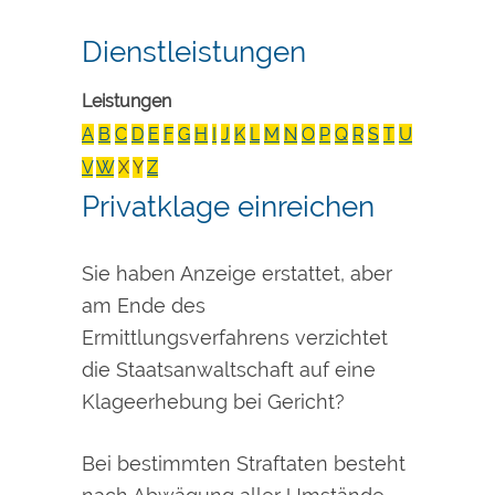
Dienstleistungen
Leistungen
A
B
C
D
E
F
G
H
I
J
K
L
M
N
O
P
Q
R
S
T
U
V
W
X
Y
Z
Privatklage einreichen
Sie haben Anzeige erstattet, aber
am Ende des
Ermittlungsverfahrens verzichtet
die Staatsanwaltschaft auf eine
Klageerhebung bei Gericht?
Bei bestimmten Straftaten besteht