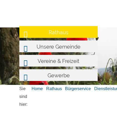
Rathaus
Unsere Gemeinde
Vereine & Freizeit
Gewerbe
Sie
Home
Rathaus
Bürgerservice
Dienstleist
sind
hier: