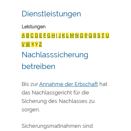
Dienstleistungen
Leistungen
A
B
C
D
E
F
G
H
I
J
K
L
M
N
O
P
Q
R
S
T
U
V
W
X
Y
Z
Nachlasssicherung
betreiben
Bis zur
Annahme der Erbschaft
hat
das Nachlassgericht für die
Sicherung des Nachlasses zu
sorgen.
Sicherungsmaßnahmen sind