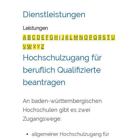
Dienstleistungen
Leistungen
A
B
C
D
E
F
G
H
I
J
K
L
M
N
O
P
Q
R
S
T
U
V
W
X
Y
Z
Hochschulzugang für
beruflich Qualifizierte
beantragen
An baden-württembergischen
Hochschulen gibt es zwei
Zugangswege:
allgemeiner Hochschulzugang für