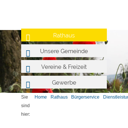
Rathaus
Unsere Gemeinde
Vereine & Freizeit
Gewerbe
Sie
Home
Rathaus
Bürgerservice
Dienstleist
sind
hier: