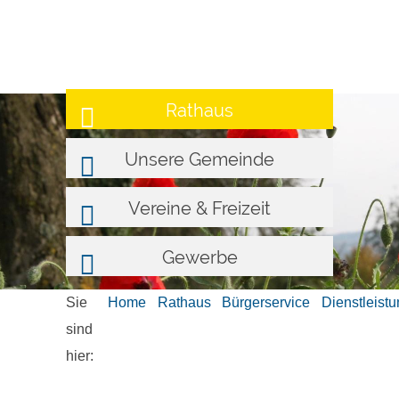
Rathaus
Unsere Gemeinde
Vereine & Freizeit
Gewerbe
Sie
Home
Rathaus
Bürgerservice
Dienstleist
sind
hier: