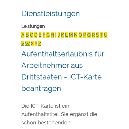
Dienstleistungen
Leistungen
A
B
C
D
E
F
G
H
I
J
K
L
M
N
O
P
Q
R
S
T
U
V
W
X
Y
Z
Aufenthaltserlaubnis für
Arbeitnehmer aus
Drittstaaten - ICT-Karte
beantragen
Die ICT-Karte ist ein
Aufenthaltstitel. Sie ergänzt die
schon bestehenden