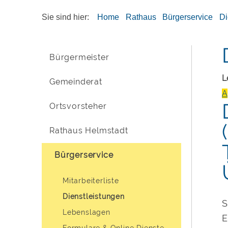
Sie sind hier:
Home
Rathaus
Bürgerservice
Di
Bürgermeister
L
Gemeinderat
A
Ortsvorsteher
Rathaus Helmstadt
Bürgerservice
Mitarbeiterliste
Dienstleistungen
S
Lebenslagen
E
Formulare & Online Dienste