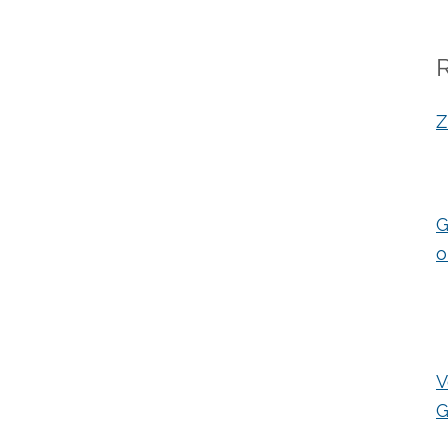
Z
G
o
V
G