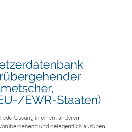
etzerdatenbank
orübergehender
lmetscher,
 EU-/EWR-Staaten)
Niederlassung in einem anderen
 vorübergehend und gelegentlich ausüben.