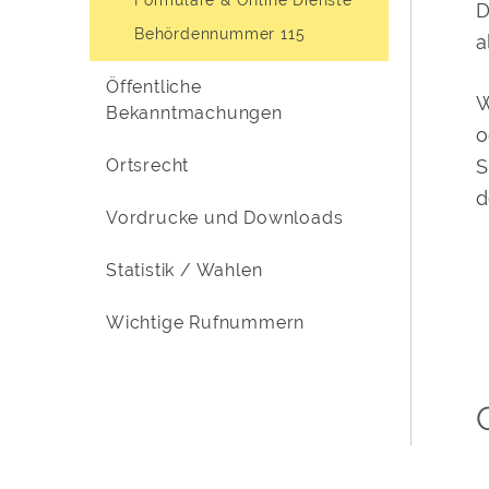
D
Behördennummer 115
a
Öffentliche
W
Bekanntmachungen
o
S
Ortsrecht
d
Vordrucke und Downloads
Statistik / Wahlen
Wichtige Rufnummern