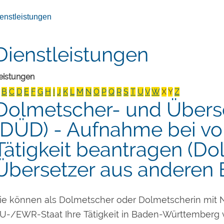
enstleistungen
Dienstleistungen
eistungen
B
C
D
E
F
G
H
I
J
K
L
M
N
O
P
Q
R
S
T
U
V
W
X
Y
Z
Dolmetscher- und Übers
(DÜD) - Aufnahme bei v
Tätigkeit beantragen (Do
Übersetzer aus anderen
ie können als Dolmetscher oder Dolmetscherin mit 
U-/EWR-Staat Ihre Tätigkeit in Baden-Württemberg