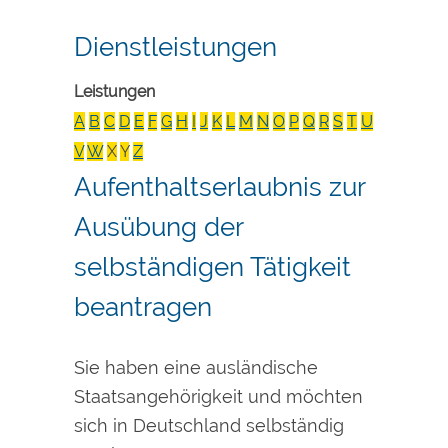
Dienstleistungen
Leistungen
A
B
C
D
E
F
G
H
I
J
K
L
M
N
O
P
Q
R
S
T
U
V
W
X
Y
Z
Aufenthaltserlaubnis zur
Ausübung der
selbständigen Tätigkeit
beantragen
Sie haben eine ausländische
Staatsangehörigkeit und möchten
sich in Deutschland selbständig