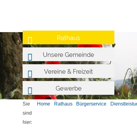
Rathaus
Unsere Gemeinde
Vereine & Freizeit
Gewerbe
Sie
Home
Rathaus
Bürgerservice
Dienstleist
sind
hier: