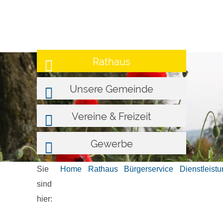
Rathaus
Unsere Gemeinde
Vereine & Freizeit
Gewerbe
Sie
Home
Rathaus
Bürgerservice
Dienstleist
sind
hier: