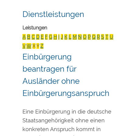
Dienstleistungen
Leistungen
A
B
C
D
E
F
G
H
I
J
K
L
M
N
O
P
Q
R
S
T
U
V
W
X
Y
Z
Einbürgerung
beantragen für
Ausländer ohne
Einbürgerungsanspruch
Eine Einbürgerung in die deutsche
Staatsangehörigkeit ohne einen
konkreten Anspruch kommt in