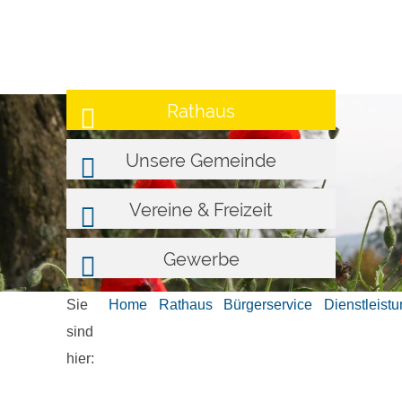
Rathaus
Unsere Gemeinde
Vereine & Freizeit
Gewerbe
Sie
Home
Rathaus
Bürgerservice
Dienstleist
sind
hier: