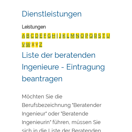
Dienstleistungen
Leistungen
A
B
C
D
E
F
G
H
I
J
K
L
M
N
O
P
Q
R
S
T
U
V
W
X
Y
Z
Liste der beratenden
Ingenieure - Eintragung
beantragen
Möchten Sie die
Berufsbezeichnung "Beratender
Ingenieur" oder "Beratende
Ingenieurin" führen, müssen Sie
sich in die Liste der Beratenden