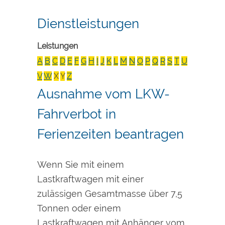
Dienstleistungen
Leistungen
A
B
C
D
E
F
G
H
I
J
K
L
M
N
O
P
Q
R
S
T
U
V
W
X
Y
Z
Ausnahme vom LKW-
Fahrverbot in
Ferienzeiten beantragen
Wenn Sie mit einem
Lastkraftwagen mit einer
zulässigen Gesamtmasse über 7,5
Tonnen oder einem
Lastkraftwagen mit Anhänger vom