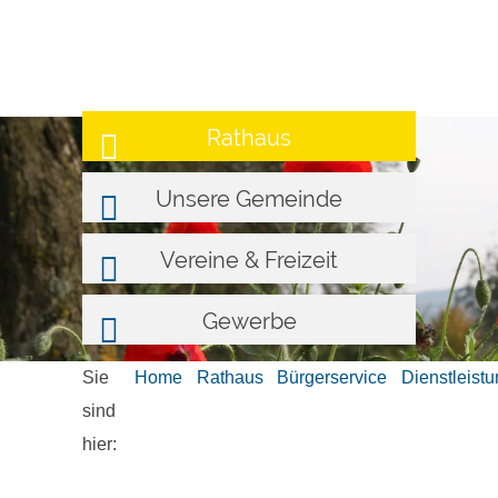
Rathaus
Unsere Gemeinde
Vereine & Freizeit
Gewerbe
Sie
Home
Rathaus
Bürgerservice
Dienstleist
sind
hier: