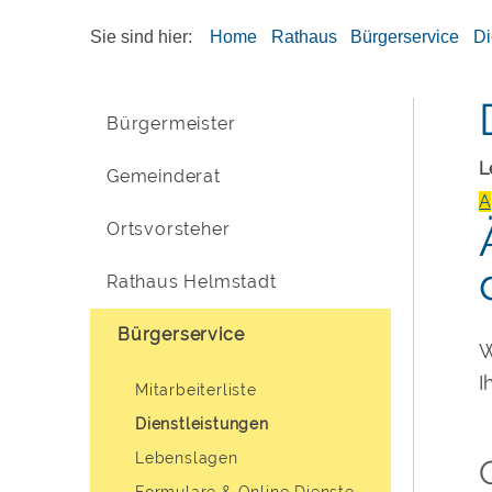
Sie sind hier:
Home
Rathaus
Bürgerservice
Di
Bürgermeister
L
Gemeinderat
A
Ortsvorsteher
Rathaus Helmstadt
Bürgerservice
W
I
Mitarbeiterliste
Dienstleistungen
Lebenslagen
Formulare & Online Dienste