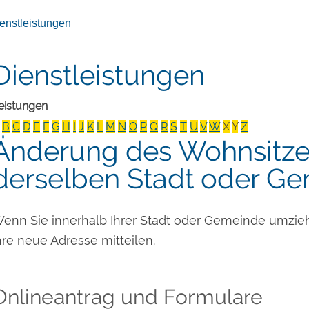
enstleistungen
Dienstleistungen
eistungen
B
C
D
E
F
G
H
I
J
K
L
M
N
O
P
Q
R
S
T
U
V
W
X
Y
Z
Änderung des Wohnsitze
derselben Stadt oder G
enn Sie innerhalb Ihrer Stadt oder Gemeinde umzie
hre neue Adresse mitteilen.
Onlineantrag und Formulare