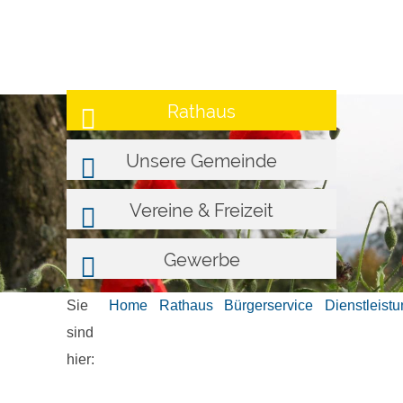
Rathaus
Unsere Gemeinde
Vereine & Freizeit
Gewerbe
Sie
Home
Rathaus
Bürgerservice
Dienstleist
sind
hier: