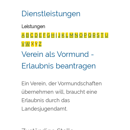
Dienstleistungen
Leistungen
A
B
C
D
E
F
G
H
I
J
K
L
M
N
O
P
Q
R
S
T
U
V
W
X
Y
Z
Verein als Vormund -
Erlaubnis beantragen
Ein Verein, der Vormundschaften
übernehmen will, braucht eine
Erlaubnis durch das
Landesjugendamt.