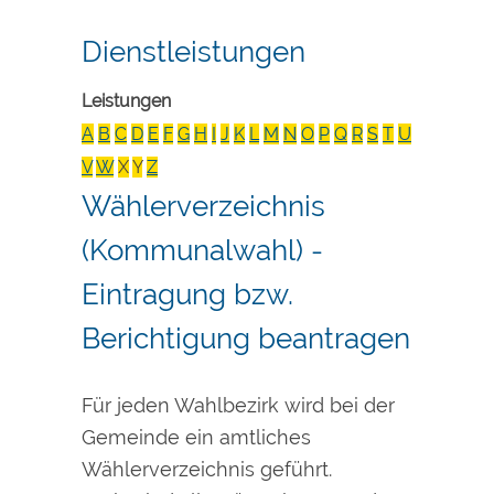
Dienstleistungen
Leistungen
A
B
C
D
E
F
G
H
I
J
K
L
M
N
O
P
Q
R
S
T
U
V
W
X
Y
Z
Wählerverzeichnis
(Kommunalwahl) -
Eintragung bzw.
Berichtigung beantragen
Für jeden Wahlbezirk wird bei der
Gemeinde ein amtliches
Wählerverzeichnis geführt.