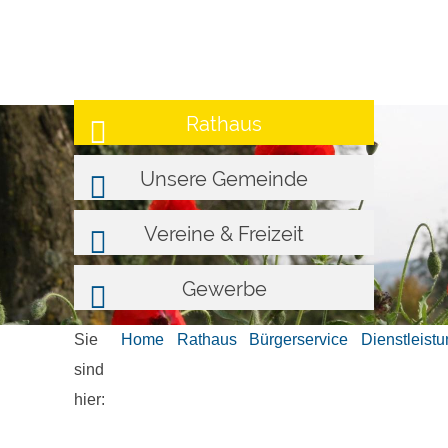
Rathaus
Unsere Gemeinde
Vereine & Freizeit
Gewerbe
Sie
Home
Rathaus
Bürgerservice
Dienstleist
sind
hier: