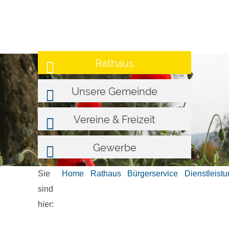
Rathaus
Unsere Gemeinde
Vereine & Freizeit
Gewerbe
Sie
Home
Rathaus
Bürgerservice
Dienstleist
sind
hier: