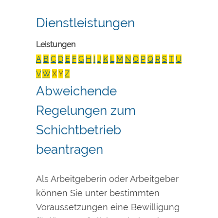
Dienstleistungen
Leistungen
A
B
C
D
E
F
G
H
I
J
K
L
M
N
O
P
Q
R
S
T
U
V
W
X
Y
Z
Abweichende
Regelungen zum
Schichtbetrieb
beantragen
Als Arbeitgeberin oder Arbeitgeber
können Sie unter bestimmten
Voraussetzungen eine Bewilligung