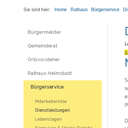
Sie sind hier:
Home
Rathaus
Bürgerservice
Di
Bürgermeister
L
Gemeinderat
A
Ortsvorsteher
Rathaus Helmstadt
S
Bürgerservice
w
e
Mitarbeiterliste
(
Dienstleistungen
Lebenslagen
D
Formulare & Online Dienste