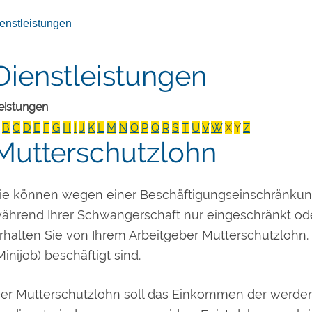
enstleistungen
Dienstleistungen
eistungen
B
C
D
E
F
G
H
I
J
K
L
M
N
O
P
Q
R
S
T
U
V
W
X
Y
Z
Mutterschutzlohn
ie können wegen einer Beschäftigungseinschränkun
ährend Ihrer Schwangerschaft nur eingeschränkt oder
rhalten Sie von Ihrem Arbeitgeber Mutterschutzlohn. 
Minijob) beschäftigt sind.
er Mutterschutzlohn soll das Einkommen der werde