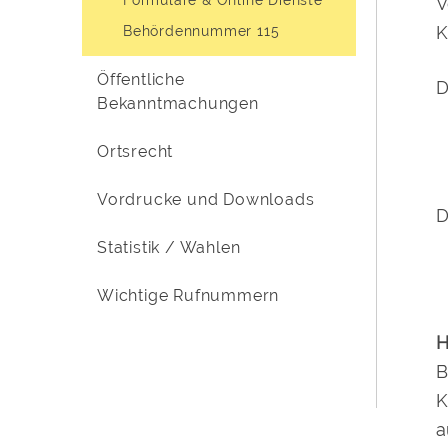
V
K
Behördennummer 115
Öffentliche
D
Bekanntmachungen
Ortsrecht
Vordrucke und Downloads
D
Statistik / Wahlen
Wichtige Rufnummern
H
B
K
a