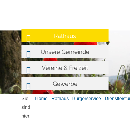
Rathaus
Unsere Gemeinde
Vereine & Freizeit
Gewerbe
Sie
Home
Rathaus
Bürgerservice
Dienstleist
sind
hier: