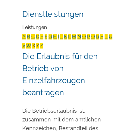
Dienstleistungen
Leistungen
A
B
C
D
E
F
G
H
I
J
K
L
M
N
O
P
Q
R
S
T
U
V
W
X
Y
Z
Die Erlaubnis für den
Betrieb von
Einzelfahrzeugen
beantragen
Die Betriebserlaubnis ist,
zusammen mit dem amtlichen
Kennzeichen, Bestandteil des