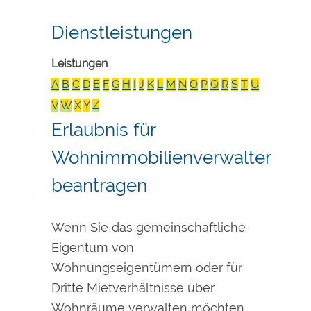
Dienstleistungen
Leistungen
A
B
C
D
E
F
G
H
I
J
K
L
M
N
O
P
Q
R
S
T
U
V
W
X
Y
Z
Erlaubnis für
Wohnimmobilienverwalter
beantragen
Wenn Sie das gemeinschaftliche
Eigentum von
Wohnungseigentümern oder für
Dritte Mietverhältnisse über
Wohnräume verwalten möchten