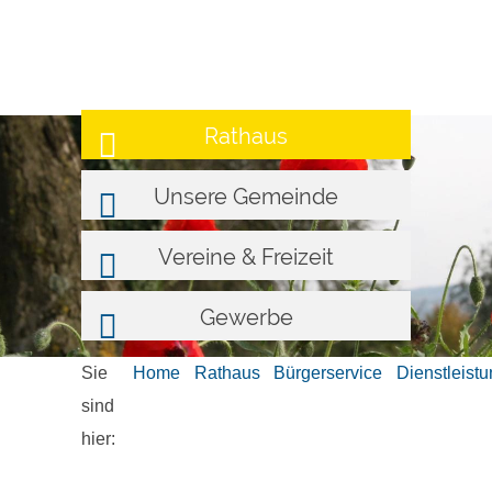
Rathaus
Unsere Gemeinde
Vereine & Freizeit
Gewerbe
Sie
Home
Rathaus
Bürgerservice
Dienstleist
sind
hier: