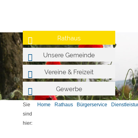
Rathaus
Unsere Gemeinde
Vereine & Freizeit
Gewerbe
Sie
Home
Rathaus
Bürgerservice
Dienstleist
sind
hier: