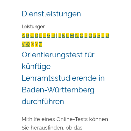
Dienstleistungen
Leistungen
A
B
C
D
E
F
G
H
I
J
K
L
M
N
O
P
Q
R
S
T
U
V
W
X
Y
Z
Orientierungstest für
künftige
Lehramtsstudierende in
Baden-Württemberg
durchführen
Mithilfe eines Online-Tests können
Sie herausfinden, ob das