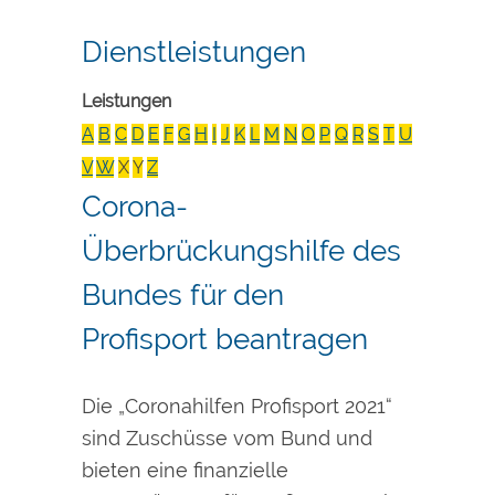
Dienstleistungen
Leistungen
A
B
C
D
E
F
G
H
I
J
K
L
M
N
O
P
Q
R
S
T
U
V
W
X
Y
Z
Corona-
Überbrückungshilfe des
Bundes für den
Profisport beantragen
Die „Coronahilfen Profisport 2021“
sind Zuschüsse vom Bund und
bieten eine finanzielle