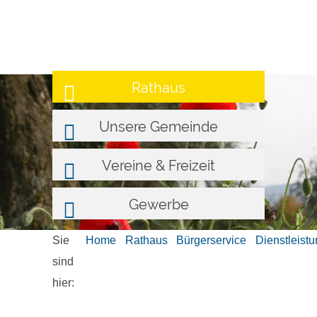
Rathaus
Unsere Gemeinde
Vereine & Freizeit
Gewerbe
Sie
Home
Rathaus
Bürgerservice
Dienstleist
sind
hier: