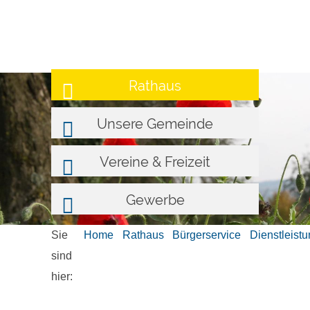
Rathaus
Unsere Gemeinde
Vereine & Freizeit
Gewerbe
Sie
Home
Rathaus
Bürgerservice
Dienstleist
sind
hier: