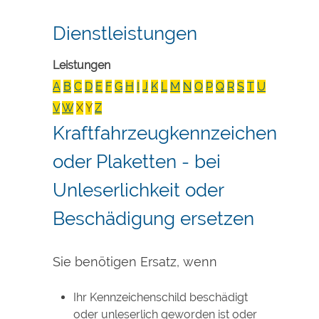
Dienstleistungen
Leistungen
A
B
C
D
E
F
G
H
I
J
K
L
M
N
O
P
Q
R
S
T
U
V
W
X
Y
Z
Kraftfahrzeugkennzeichen
oder Plaketten - bei
Unleserlichkeit oder
Beschädigung ersetzen
Sie benötigen Ersatz, wenn
Ihr Kennzeichenschild beschädigt
oder unleserlich geworden ist oder