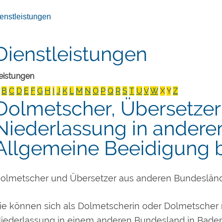
enstleistungen
Dienstleistungen
eistungen
B
C
D
E
F
G
H
I
J
K
L
M
N
O
P
Q
R
S
T
U
V
W
X
Y
Z
Dolmetscher, Übersetzer
Niederlassung in andere
Allgemeine Beeidigung 
olmetscher und Übersetzer aus anderen Bundeslän
ie können sich als Dolmetscherin oder Dolmetscher 
iederlassung in einem anderen Bundesland in Bade