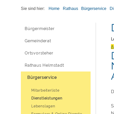
Sie sind hier:
Home
Rathaus
Bürgerservice
Di
Bürgermeister
L
Gemeinderat
A
Ortsvorsteher
Rathaus Helmstadt
Bürgerservice
Mitarbeiterliste
D
Dienstleistungen
S
Lebenslagen
N
Formulare & Online Dienste