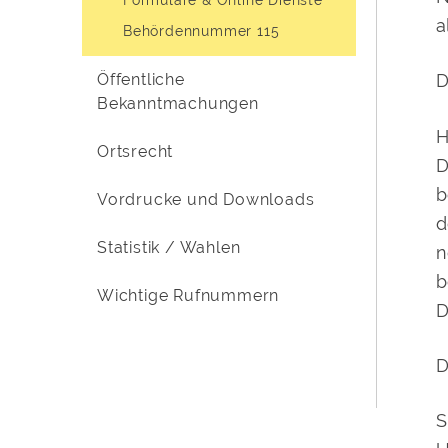
a
Behördennummer 115
Öffentliche
D
Bekanntmachungen
H
Ortsrecht
D
b
Vordrucke und Downloads
d
Statistik / Wahlen
n
b
Wichtige Rufnummern
D
D
S