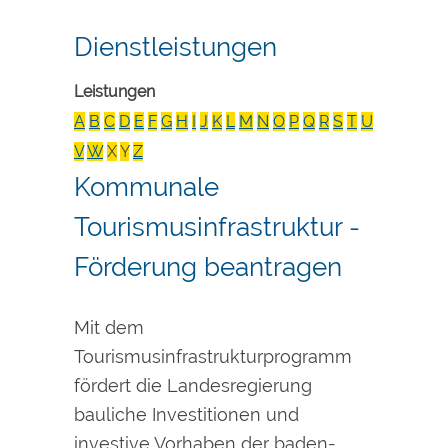
Dienstleistungen
Leistungen
A
B
C
D
E
F
G
H
I
J
K
L
M
N
O
P
Q
R
S
T
U
V
W
X
Y
Z
Kommunale
Tourismusinfrastruktur -
Förderung beantragen
Mit dem
Tourismusinfrastrukturprogramm
fördert die Landesregierung
bauliche Investitionen und
investive Vorhaben der baden-