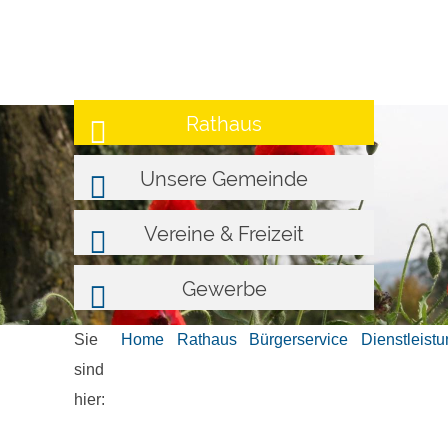
Rathaus
Unsere Gemeinde
Vereine & Freizeit
Gewerbe
Sie
Home
Rathaus
Bürgerservice
Dienstleist
sind
hier: