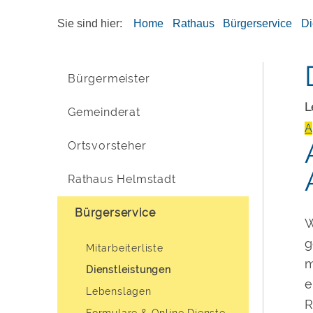
Sie sind hier:
Home
Rathaus
Bürgerservice
Di
Bürgermeister
L
Gemeinderat
A
Ortsvorsteher
Rathaus Helmstadt
Bürgerservice
W
g
Mitarbeiterliste
m
Dienstleistungen
e
Lebenslagen
R
Formulare & Online Dienste