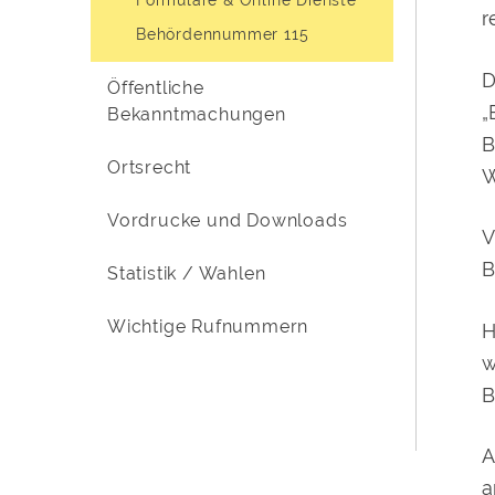
r
Behördennummer 115
D
Öffentliche
„
Bekanntmachungen
B
Ortsrecht
W
Vordrucke und Downloads
V
B
Statistik / Wahlen
Wichtige Rufnummern
H
w
B
A
a