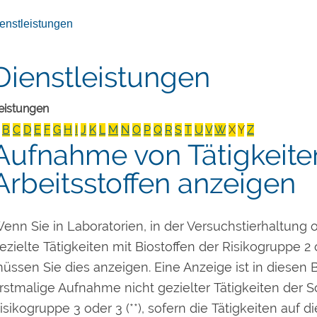
enstleistungen
Dienstleistungen
eistungen
B
C
D
E
F
G
H
I
J
K
L
M
N
O
P
Q
R
S
T
U
V
W
X
Y
Z
Aufnahme von Tätigkeite
Arbeitsstoffen anzeigen
enn Sie in Laboratorien, in der Versuchstierhaltung 
ezielte Tätigkeiten mit Biostoffen der Risikogruppe 2
üssen Sie dies anzeigen. Eine Anzeige ist in diesen B
rstmalige Aufnahme nicht gezielter Tätigkeiten der Sc
isikogruppe 3 oder 3 (**), sofern die Tätigkeiten auf d