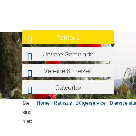
Rathaus
Unsere Gemeinde
Vereine & Freizeit
Gewerbe
Sie
Home
Rathaus
Bürgerservice
Dienstleist
sind
hier: