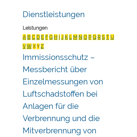
Dienstleistungen
Leistungen
A
B
C
D
E
F
G
H
I
J
K
L
M
N
O
P
Q
R
S
T
U
V
W
X
Y
Z
Immissionsschutz –
Messbericht über
Einzelmessungen von
Luftschadstoffen bei
Anlagen für die
Verbrennung und die
Mitverbrennung von