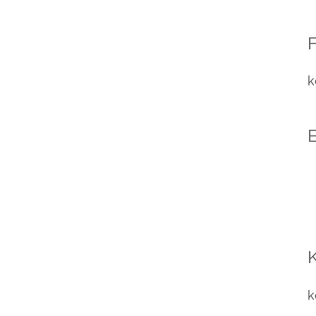
F
k
E
k