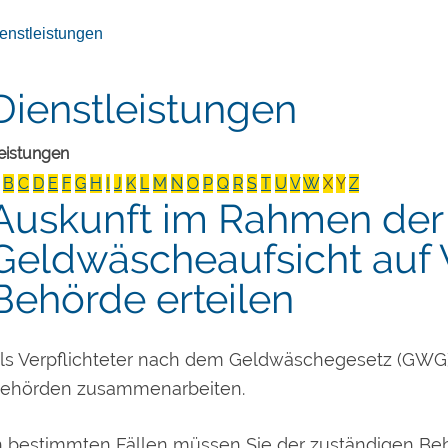
enstleistungen
Dienstleistungen
eistungen
B
C
D
E
F
G
H
I
J
K
L
M
N
O
P
Q
R
S
T
U
V
W
X
Y
Z
Auskunft im Rahmen der
Geldwäscheaufsicht auf 
Behörde erteilen
ls Verpflichteter nach dem Geldwäschegesetz (GWG
ehörden zusammenarbeiten.
n bestimmten Fällen müssen Sie der zuständigen Beh