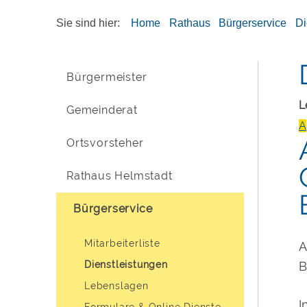
Sie sind hier:
Home
Rathaus
Bürgerservice
Di
Bürgermeister
L
Gemeinderat
A
Ortsvorsteher
Rathaus Helmstadt
Bürgerservice
Mitarbeiterliste
A
Dienstleistungen
B
Lebenslagen
I
Formulare & Online Dienste