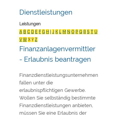
Dienstleistungen
Leistungen
A
B
C
D
E
F
G
H
I
J
K
L
M
N
O
P
Q
R
S
T
U
V
W
X
Y
Z
Finanzanlagenvermittler
- Erlaubnis beantragen
Finanzdienstleistungsunternehmen
fallen unter die
erlaubnispflichtigen Gewerbe.
Wollen Sie selbständig bestimmte
Finanzdienstleistungen anbieten,
müssen Sie eine Erlaubnis der