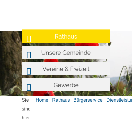
Rathaus
Unsere Gemeinde
Vereine & Freizeit
Gewerbe
Sie
Home
Rathaus
Bürgerservice
Dienstleist
sind
hier: