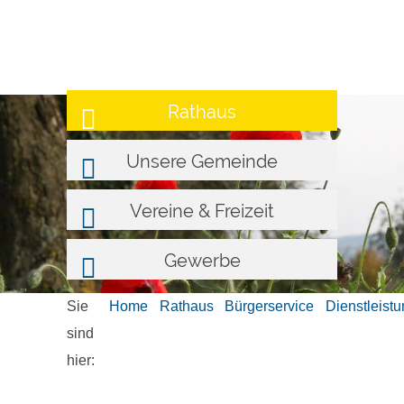
Rathaus
Unsere Gemeinde
Vereine & Freizeit
Gewerbe
Sie
Home
Rathaus
Bürgerservice
Dienstleist
sind
hier: