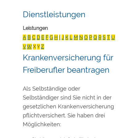
Dienstleistungen
Leistungen
A
B
C
D
E
F
G
H
I
J
K
L
M
N
O
P
Q
R
S
T
U
V
W
X
Y
Z
Krankenversicherung für
Freiberufler beantragen
Als Selbständige oder
Selbständiger sind Sie nicht in der
gesetzlichen Krankenversicherung
pflichtversichert. Sie haben drei
Möglichkeiten: